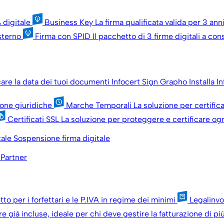
 digitale
Business Key
La firma qualificata valida per 3 an
esterno
Firma con SPID
Il pacchetto di 3 firme digitali a c
icare la data dei tuoi documenti
Infocert Sign Grapho
Installa I
sone giuridiche
Marche Temporali
La soluzione per certific
Certificati SSL
La soluzione per proteggere e certificare ogn
tale
Sospensione firma digitale
 Partner
tto per i forfettari e le P.IVA in regime dei minimi
Legalinv
re già incluse, ideale per chi deve gestire la fatturazione di p