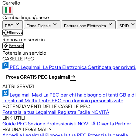
Carrello
Cambia lingua/paese
keyboard_arrow_down
keyboard_arrow_down
keyboard_arrow_down
keyboard_arrow_down
PEC
Firma Digitale
Fatturazione Elettronica
SPID
cached
Rinnova
Rinnova un servizio
bolt
Potenzia
Potenzia un servizio
CASELLE PEC
PEC Legalmail
La Posta Elettronica Certificata per privati
arrow_right_alt
Prova GRATIS PEC Legalmail
ALTRI SERVIZI
Legalmail Maxi
La PEC per chi ha bisogno di tanti GB e di
Legalmail Multiutente
PEC con dominio personalizzato
POTENZIAMENTI DELLE CASELLE PEC
Potenzia la tua Legalmail
Registra Facile
NOVITÀ
LINK UTILI
Guide PEC
Sezione Professionisti
NOVITÀ
Diventa Partner
HAI UNA LEGALMAIL?
Accedi a Legalmail
Rinnova la tua PEC
Potenzia la casella