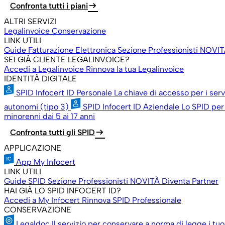
arrow_right_alt
Confronta tutti i piani
ALTRI SERVIZI
Legalinvoice Conservazione
LINK UTILI
Guide Fatturazione Elettronica
Sezione Professionisti
NOVIT
SEI GIÀ CLIENTE LEGALINVOICE?
Accedi a Legalinvoice
Rinnova la tua Legalinvoice
IDENTITÀ DIGITALE
SPID Infocert ID Personale
La chiave di accesso per i ser
autonomi (tipo 3)
SPID Infocert ID Aziendale
Lo SPID per 
minorenni dai 5 ai 17 anni
arrow_right_alt
Confronta tutti gli SPID
APPLICAZIONE
App My Infocert
LINK UTILI
Guide SPID
Sezione Professionisti
NOVITÀ
Diventa Partner
HAI GIÀ LO SPID INFOCERT ID?
Accedi a My Infocert
Rinnova SPID Professionale
CONSERVAZIONE
Legaldoc
Il servizio per conservare a norma di legge i tu