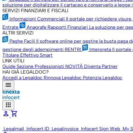
soluzione per digitalizzare il cartaceo e conservarlo a legge il
SERVIZI FINANZIARI E FISCALI
Informazioni Commerciali
Il portale per richiedere visure,
Entrate
Anagrafe Rapporti Finanziari
La soluzione per gest
ALTRI SERVIZI
Paghe Facili
Il software online per gestire la busta paga d
gestione degli adempimenti RENTRI
Interpreta
Il portale
Titolare Effettivo Smart
LINK UTILI
Guide
Sezione Professionisti
NOVITÀ
Diventa Partner
HAI GIÀ LEGALDOC?
Accedi a Legaldoc
Rinnova Legaldoc
Potenzia Legaldoc
menu
apps
person
shopping_cart
Legalmail
Infocert ID
Legalinvoice
Infocert Sign Web
My S