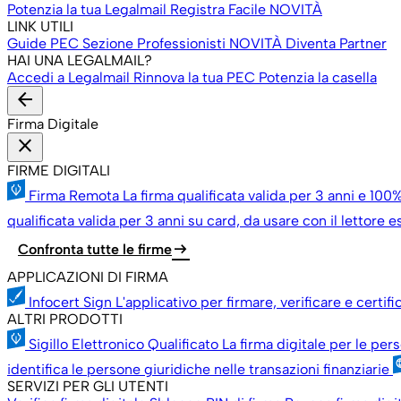
Potenzia la tua Legalmail
Registra Facile
NOVITÀ
LINK UTILI
Guide PEC
Sezione Professionisti
NOVITÀ
Diventa Partner
HAI UNA LEGALMAIL?
Accedi a Legalmail
Rinnova la tua PEC
Potenzia la casella
arrow_back
Firma Digitale
close
FIRME DIGITALI
Firma Remota
La firma qualificata valida per 3 anni e 100%
qualificata valida per 3 anni su card, da usare con il lettore 
arrow_right_alt
Confronta tutte le firme
APPLICAZIONI DI FIRMA
Infocert Sign
L'applicativo per firmare, verificare e certif
ALTRI PRODOTTI
Sigillo Elettronico Qualificato
La firma digitale per le per
identifica le persone giuridiche nelle transazioni finanziarie
SERVIZI PER GLI UTENTI