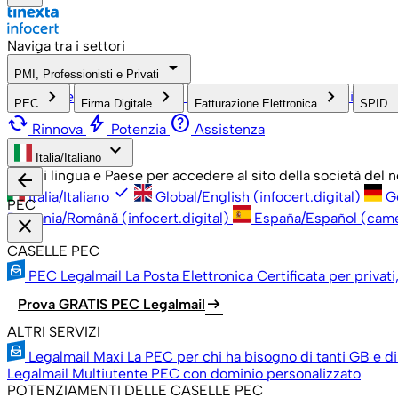
Naviga tra i settori
arrow_drop_down
PMI, Professionisti e Privati
check
keyboard_arrow_right
keyboard_arrow_right
keyboard_arrow_right
keyboa
PMI, Professionisti e Privati
Grandi Aziende
Pubblica Amm
PEC
Firma Digitale
Fatturazione Elettronica
SPID
cached
bolt
help
Rinnova
Potenzia
Assistenza
keyboard_arrow_down
Italia/Italiano
Scegli lingua e Paese per accedere al sito della società del
arrow_back
check
Italia/Italiano
Global/English (infocert.digital)
G
PEC
România/Română (infocert.digital)
España/Español (cam
close
CASELLE PEC
PEC Legalmail
La Posta Elettronica Certificata per privati
arrow_right_alt
Prova GRATIS PEC Legalmail
ALTRI SERVIZI
Legalmail Maxi
La PEC per chi ha bisogno di tanti GB e di
Legalmail Multiutente
PEC con dominio personalizzato
POTENZIAMENTI DELLE CASELLE PEC