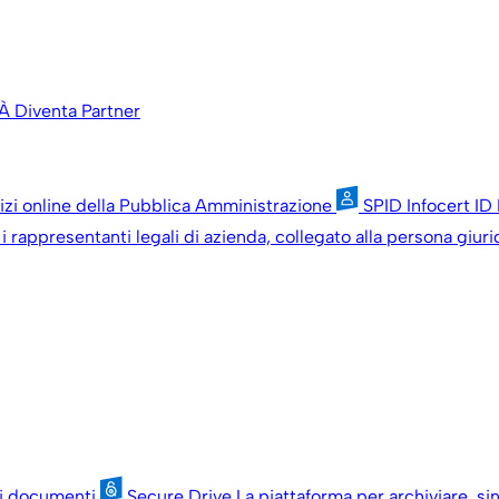
À
Diventa Partner
vizi online della Pubblica Amministrazione
SPID Infocert ID
i rappresentanti legali di azienda, collegato alla persona giuri
oi documenti
Secure Drive
La piattaforma per archiviare, si