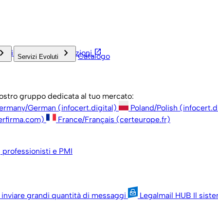
rd_arrow_right
keyboard_arrow_right
open_in_new
inistrazione
Associazioni
Catalogo
Servizi Evoluti
 nostro gruppo dedicata al tuo mercato:
ermany/German (infocert.digital)
Poland/Polish (infocert.d
erfirma.com)
France/Français (certeurope.fr)
, professionisti e PMI
 inviare grandi quantità di messaggi
Legalmail HUB
Il sist