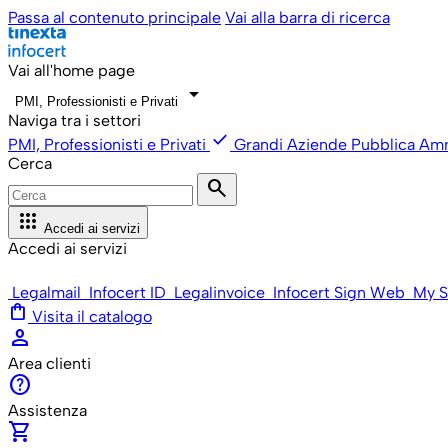
Passa al contenuto principale
Vai alla barra di ricerca
Vai all'home page
arrow_drop_down
PMI, Professionisti e Privati
Naviga tra i settori
check
PMI, Professionisti e Privati
Grandi Aziende
Pubblica Amm
Cerca
search
apps
Accedi ai servizi
Accedi ai servizi
Legalmail
Infocert ID
Legalinvoice
Infocert Sign Web
My S
shopping_bag
Visita il catalogo
person
Area clienti
help
Assistenza
shopping_cart