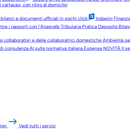
 cartaceo, con ritiro al domicilio
 bilanci e documenti ufficiali in pochi click
Indagini Finanzi
ire i rapporti con l'Anagrafe Tributaria
Pratica Deposito Bilan
ei collaboratori e delle collaboratrici domestiche
Ambiente pe
 di consulenza AI sulla normativa italiana
Expense
NOVITÀ
Il s
ign
Vedi tutti i servizi