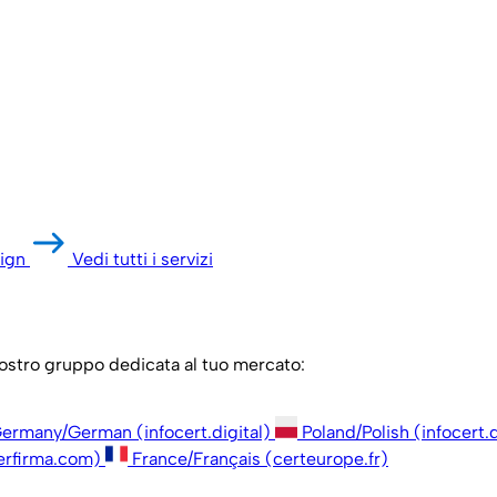
ign
Vedi tutti i servizi
 nostro gruppo dedicata al tuo mercato:
ermany/German (infocert.digital)
Poland/Polish (infocert.d
erfirma.com)
France/Français (certeurope.fr)