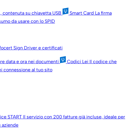
ni, contenuta su chiavetta USB
Smart Card
La firma
onsumo da usare con lo SPID
nfocert Sign
Driver e certificati
are data e ora nei documenti
Codici Lei
Il codice che
i connessione al tuo sito
oice START
Il servizio con 200 fatture già incluse, ideale per
iù aziende