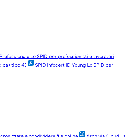
 Professionale
Lo SPID per professionisti e lavoratori
dica (tipo 4)
SPID Infocert ID Young
Lo SPID per i
ncronizzare e condividere file online
Archivia Cloud
La