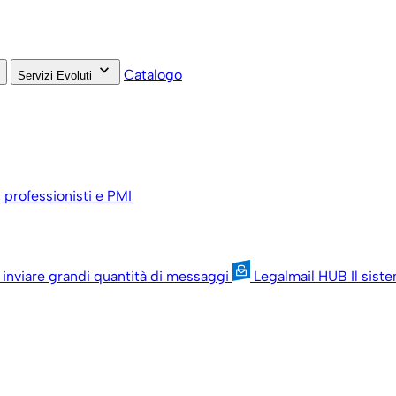
keyboard_arrow_down
Catalogo
Servizi Evoluti
, professionisti e PMI
 inviare grandi quantità di messaggi
Legalmail HUB
Il sist