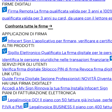
FIRME DIGITALI
Firma Remota
La firma qualificata valida per 3 anni e 100%
qualificata valida per 3 anni su card, da usare con il lettore 
arrow_right_alt
Confronta tutte le firme
APPLICAZIONI DI FIRMA
Infocert Sign
L'applicativo per firmare, verificare e certif
ALTRI PRODOTTI
Sigillo Elettronico Qualificato
La firma digitale per le per
identifica le persone giuridiche nelle transazioni finanziarie
SERVIZI PER GLI UTENTI
Verifica firma digitale
Sblocco PIN di firma
Revoca firma digi
LINK UTILI
Guide Firma Digitale
Sezione Professionisti
NOVITÀ
Diventa
HAI UNA FIRMA DIGITALE?
Accedi a My Sign
Rinnova la tua firma
Installa Infocert Sign
PIANI DI FATTURAZIONE ELETTRONICA
Legalinvoice GO!
Il piano con 50 fatture già incluse, perfe
P.IVA e PMI
Legalinvoice BUSINESS
Il piano con 400 fattu