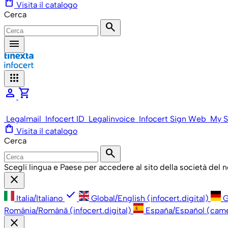
shopping_bag
Visita il catalogo
Cerca
search
menu
apps
person
shopping_cart
Legalmail
Infocert ID
Legalinvoice
Infocert Sign Web
My S
shopping_bag
Visita il catalogo
Cerca
search
Scegli lingua e Paese per accedere al sito della società del
close
check
Italia/Italiano
Global/English (infocert.digital)
G
România/Română (infocert.digital)
España/Español (cam
close