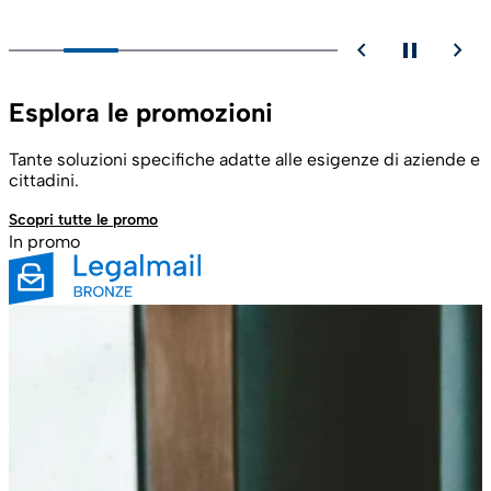
chevron_backward
pause
chevron_forward
Esplora le promozioni
Tante soluzioni specifiche adatte alle esigenze di aziende e
cittadini.
Scopri tutte le promo
In promo