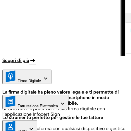
arrow_right_alt
Scopri di più
keyboard_arrow_down
Firma Digitale
La firma digitale ha pieno valore legale e ti permette di
firmare digitalmente da PC e smartphone in modo
keyboard_arrow_down
dematerializzato ed ecosostenibile.
Fatturazione Elettronica
Sfrutta tutto il potenziale della firma digitale con
l’applicazione Infocert Sign
Lo strumento perfetto per gestire le tue fatture
elettroniche
keyboard_arrow_down
Accedi alla piattaforma con qualsiasi dispositivo e gestisci