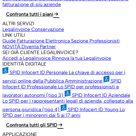
fatturazione di più aziende
arrow_right_alt
Confronta tutti i piani
ALTRI SERVIZI
Legalinvoice Conservazione
LINK UTILI
Guide Fatturazione Elettronica
Sezione Professionisti
NOVITÀ
Diventa Partner
SEI GIÀ CLIENTE LEGALINVOICE?
Accedi a Legalinvoice
Rinnova la tua Legalinvoice
IDENTITÀ DIGITALE
SPID Infocert ID Personale
La chiave di accesso per i
servizi online della Pubblica Amministrazione
SPID
Infocert ID Professionale
Lo SPID per professionisti e
lavoratori autonomi (tipo 3)
SPID Infocert ID Aziendale
Lo SPID per i rappresentanti legali di azienda, collegato alla
persona giuridica (tipo 4)
SPID Infocert ID Young
Lo
SPID per i minorenni dai 5 ai 17 anni
arrow_right_alt
Confronta tutti gli SPID
APPLICAZIONE