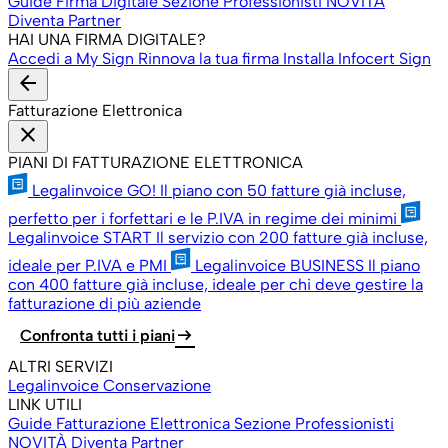
Guide Firma Digitale
Sezione Professionisti
NOVITÀ
Diventa Partner
HAI UNA FIRMA DIGITALE?
Accedi a My Sign
Rinnova la tua firma
Installa Infocert Sign
arrow_back
Fatturazione Elettronica
close
PIANI DI FATTURAZIONE ELETTRONICA
Legalinvoice GO!
Il piano con 50 fatture già incluse,
perfetto per i forfettari e le P.IVA in regime dei minimi
Legalinvoice START
Il servizio con 200 fatture già incluse,
ideale per P.IVA e PMI
Legalinvoice BUSINESS
Il piano
con 400 fatture già incluse, ideale per chi deve gestire la
fatturazione di più aziende
arrow_right_alt
Confronta tutti i piani
ALTRI SERVIZI
Legalinvoice Conservazione
LINK UTILI
Guide Fatturazione Elettronica
Sezione Professionisti
NOVITÀ
Diventa Partner