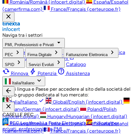
România/Română (infocert.digital)
España/Español
(camerfirma.com)
France/Français (certeurope.fr)
close
Naviga tra i settori
arrow_drop_down
PMI, Professionisti e Privati
check
keyboard_arrow_right
keyboard_arrow_right
keyboard_arrow_right
PMI, Professionisti e Privati
Grandi Aziende
Pubblica
PEC
Firma Digitale
Fatturazione Elettronica
open_in_new
Amministrazione
Associazioni
keyboard_arrow_right
keyboard_arrow_right
Catalogo
SPID
Servizi Evoluti
cached
bolt
help
Rinnova
Potenzia
Assistenza
keyboard_arrow_down
Italia/Italiano
Scegli lingua e Paese per accedere al sito della società del
arrow_back
nostro gruppo dedicata al tuo mercato:
PEC
check
Italia/Italiano
Global/English (infocert.digital)
close
Germany/German (infocert.digital)
Poland/Polish
CASELLE PEC
(infocert.digital)
Hungary/Hungarian (infocert.digital)
PEC Legalmail
La Posta Elettronica Certificata per
România/Română (infocert.digital)
España/Español
privati, professionisti e PMI
(camerfirma.com)
France/Français (certeurope.fr)