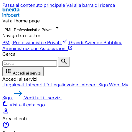
Passa al contenuto principale
Vai alla barra di ricerca
Vai all'home page
arrow_drop_down
PMI, Professionisti e Privati
Naviga tra i settori
check
PMI, Professionisti e Privati
Grandi Aziende
Pubblica
open_in_new
Amministrazione
Associazioni
Cerca
search
apps
Accedi ai servizi
Accedi ai servizi
Legalmail
Infocert ID
Legalinvoice
Infocert Sign Web
My
Sign
Vedi tutti i servizi
shopping_bag
Visita il catalogo
person
Area clienti
help