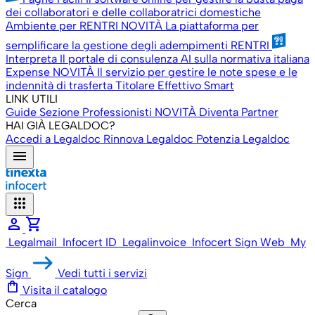
dei collaboratori e delle collaboratrici domestiche
Ambiente per RENTRI
NOVITÀ
La piattaforma per
semplificare la gestione degli adempimenti RENTRI
Interpreta
Il portale di consulenza AI sulla normativa italiana
Expense
NOVITÀ
Il servizio per gestire le note spese e le
indennità di trasferta
Titolare Effettivo Smart
LINK UTILI
Guide
Sezione Professionisti
NOVITÀ
Diventa Partner
HAI GIÀ LEGALDOC?
Accedi a Legaldoc
Rinnova Legaldoc
Potenzia Legaldoc
menu
apps
person
shopping_cart
Legalmail
Infocert ID
Legalinvoice
Infocert Sign Web
My
Sign
Vedi tutti i servizi
shopping_bag
Visita il catalogo
Cerca