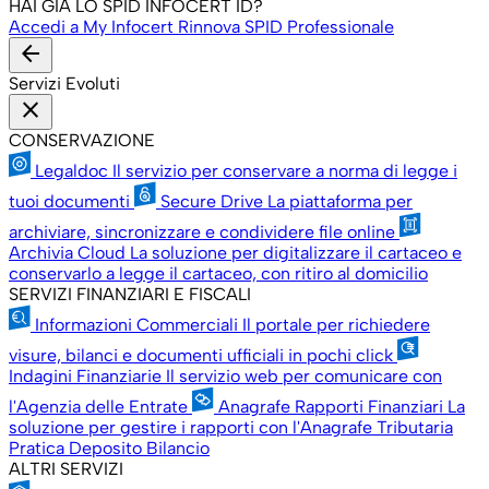
HAI GIÀ LO SPID INFOCERT ID?
Accedi a My Infocert
Rinnova SPID Professionale
arrow_back
Servizi Evoluti
close
CONSERVAZIONE
Legaldoc
Il servizio per conservare a norma di legge i
tuoi documenti
Secure Drive
La piattaforma per
archiviare, sincronizzare e condividere file online
Archivia Cloud
La soluzione per digitalizzare il cartaceo e
conservarlo a legge il cartaceo, con ritiro al domicilio
SERVIZI FINANZIARI E FISCALI
Informazioni Commerciali
Il portale per richiedere
visure, bilanci e documenti ufficiali in pochi click
Indagini Finanziarie
Il servizio web per comunicare con
l'Agenzia delle Entrate
Anagrafe Rapporti Finanziari
La
soluzione per gestire i rapporti con l'Anagrafe Tributaria
Pratica Deposito Bilancio
ALTRI SERVIZI