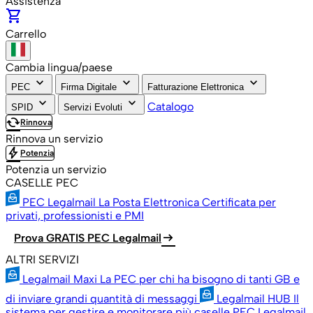
Assistenza
shopping_cart
Carrello
Cambia lingua/paese
keyboard_arrow_down
keyboard_arrow_down
keyboard_arrow_down
PEC
Firma Digitale
Fatturazione Elettronica
keyboard_arrow_down
keyboard_arrow_down
Catalogo
SPID
Servizi Evoluti
cached
Rinnova
Rinnova un servizio
bolt
Potenzia
Potenzia un servizio
CASELLE PEC
PEC Legalmail
La Posta Elettronica Certificata per
privati, professionisti e PMI
arrow_right_alt
Prova GRATIS PEC Legalmail
ALTRI SERVIZI
Legalmail Maxi
La PEC per chi ha bisogno di tanti GB e
di inviare grandi quantità di messaggi
Legalmail HUB
Il
sistema per gestire e monitorare più caselle PEC Legalmail