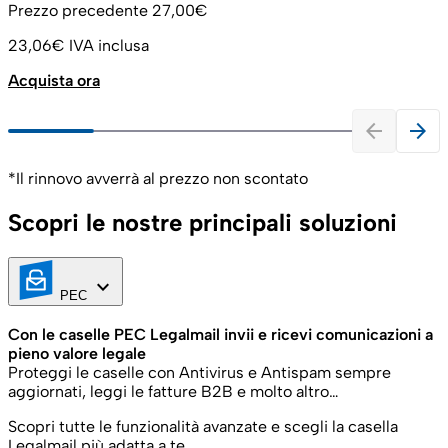
Prezzo precedente
27,00€
23,06€
IVA inclusa
Acquista ora
arrow_back
arrow_forward
*Il rinnovo avverrà al prezzo non scontato
Scopri le nostre principali soluzioni
keyboard_arrow_down
PEC
Con le caselle PEC Legalmail invii e ricevi comunicazioni a
pieno valore legale
Proteggi le caselle con Antivirus e Antispam sempre
aggiornati, leggi le fatture B2B e molto altro…
Scopri tutte le funzionalità avanzate e scegli la casella
Legalmail più adatta a te