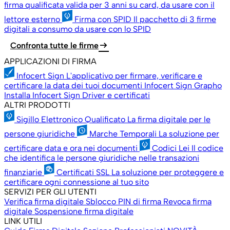
firma qualificata valida per 3 anni su card, da usare con il
lettore esterno
Firma con SPID
Il pacchetto di 3 firme
digitali a consumo da usare con lo SPID
arrow_right_alt
Confronta tutte le firme
APPLICAZIONI DI FIRMA
Infocert Sign
L'applicativo per firmare, verificare e
certificare la data dei tuoi documenti
Infocert Sign Grapho
Installa Infocert Sign
Driver e certificati
ALTRI PRODOTTI
Sigillo Elettronico Qualificato
La firma digitale per le
persone giuridiche
Marche Temporali
La soluzione per
certificare data e ora nei documenti
Codici Lei
Il codice
che identifica le persone giuridiche nelle transazioni
finanziarie
Certificati SSL
La soluzione per proteggere e
certificare ogni connessione al tuo sito
SERVIZI PER GLI UTENTI
Verifica firma digitale
Sblocco PIN di firma
Revoca firma
digitale
Sospensione firma digitale
LINK UTILI