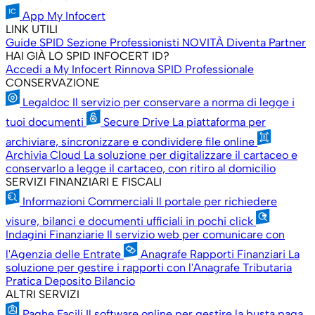
App My Infocert
LINK UTILI
Guide SPID
Sezione Professionisti
NOVITÀ
Diventa Partner
HAI GIÀ LO SPID INFOCERT ID?
Accedi a My Infocert
Rinnova SPID Professionale
CONSERVAZIONE
Legaldoc
Il servizio per conservare a norma di legge i
tuoi documenti
Secure Drive
La piattaforma per
archiviare, sincronizzare e condividere file online
Archivia Cloud
La soluzione per digitalizzare il cartaceo e
conservarlo a legge il cartaceo, con ritiro al domicilio
SERVIZI FINANZIARI E FISCALI
Informazioni Commerciali
Il portale per richiedere
visure, bilanci e documenti ufficiali in pochi click
Indagini Finanziarie
Il servizio web per comunicare con
l'Agenzia delle Entrate
Anagrafe Rapporti Finanziari
La
soluzione per gestire i rapporti con l'Anagrafe Tributaria
Pratica Deposito Bilancio
ALTRI SERVIZI
Paghe Facili
Il software online per gestire la busta paga