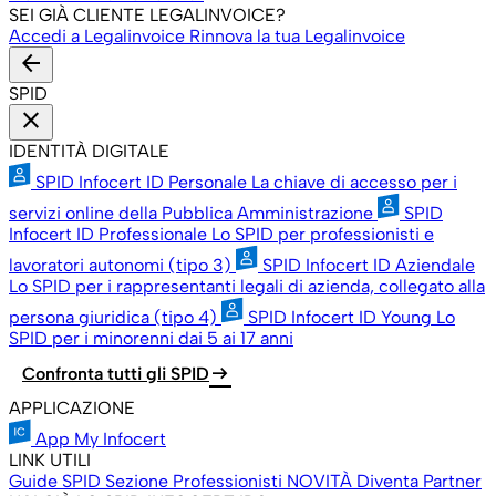
SEI GIÀ CLIENTE LEGALINVOICE?
Accedi a Legalinvoice
Rinnova la tua Legalinvoice
arrow_back
SPID
close
IDENTITÀ DIGITALE
SPID Infocert ID Personale
La chiave di accesso per i
servizi online della Pubblica Amministrazione
SPID
Infocert ID Professionale
Lo SPID per professionisti e
lavoratori autonomi (tipo 3)
SPID Infocert ID Aziendale
Lo SPID per i rappresentanti legali di azienda, collegato alla
persona giuridica (tipo 4)
SPID Infocert ID Young
Lo
SPID per i minorenni dai 5 ai 17 anni
arrow_right_alt
Confronta tutti gli SPID
APPLICAZIONE
App My Infocert
LINK UTILI
Guide SPID
Sezione Professionisti
NOVITÀ
Diventa Partner