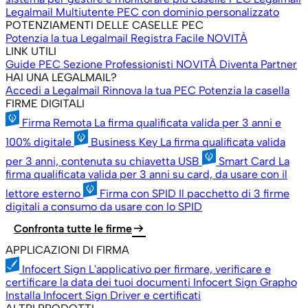
Legalmail Multiutente
PEC con dominio personalizzato
POTENZIAMENTI DELLE CASELLE PEC
Potenzia la tua Legalmail
Registra Facile
NOVITÀ
LINK UTILI
Guide PEC
Sezione Professionisti
NOVITÀ
Diventa Partner
HAI UNA LEGALMAIL?
Accedi a Legalmail
Rinnova la tua PEC
Potenzia la casella
FIRME DIGITALI
Firma Remota
La firma qualificata valida per 3 anni e
100% digitale
Business Key
La firma qualificata valida
per 3 anni, contenuta su chiavetta USB
Smart Card
La
firma qualificata valida per 3 anni su card, da usare con il
lettore esterno
Firma con SPID
Il pacchetto di 3 firme
digitali a consumo da usare con lo SPID
arrow_right_alt
Confronta tutte le firme
APPLICAZIONI DI FIRMA
Infocert Sign
L'applicativo per firmare, verificare e
certificare la data dei tuoi documenti
Infocert Sign Grapho
Installa Infocert Sign
Driver e certificati