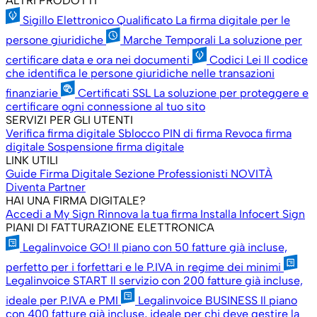
ALTRI PRODOTTI
Sigillo Elettronico Qualificato
La firma digitale per le
persone giuridiche
Marche Temporali
La soluzione per
certificare data e ora nei documenti
Codici Lei
Il codice
che identifica le persone giuridiche nelle transazioni
finanziarie
Certificati SSL
La soluzione per proteggere e
certificare ogni connessione al tuo sito
SERVIZI PER GLI UTENTI
Verifica firma digitale
Sblocco PIN di firma
Revoca firma
digitale
Sospensione firma digitale
LINK UTILI
Guide Firma Digitale
Sezione Professionisti
NOVITÀ
Diventa Partner
HAI UNA FIRMA DIGITALE?
Accedi a My Sign
Rinnova la tua firma
Installa Infocert Sign
PIANI DI FATTURAZIONE ELETTRONICA
Legalinvoice GO!
Il piano con 50 fatture già incluse,
perfetto per i forfettari e le P.IVA in regime dei minimi
Legalinvoice START
Il servizio con 200 fatture già incluse,
ideale per P.IVA e PMI
Legalinvoice BUSINESS
Il piano
con 400 fatture già incluse, ideale per chi deve gestire la