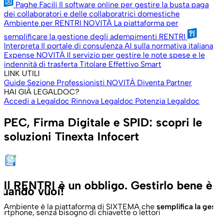
Paghe Facili
Il software online per gestire la busta paga
dei collaboratori e delle collaboratrici domestiche
Ambiente per RENTRI
NOVITÀ
La piattaforma per
semplificare la gestione degli adempimenti RENTRI
Interpreta
Il portale di consulenza AI sulla normativa italiana
Expense
NOVITÀ
Il servizio per gestire le note spese e le
indennità di trasferta
Titolare Effettivo Smart
LINK UTILI
Guide
Sezione Professionisti
NOVITÀ
Diventa Partner
HAI GIÀ LEGALDOC?
Accedi a Legaldoc
Rinnova Legaldoc
Potenzia Legaldoc
PEC, Firma Digitale e SPID: scopri le
soluzioni Tinexta Infocert
Il RENTRI è un obbligo. Gestirlo bene è 
quando vuoi!
Ambiente è la piattaforma di SIXTEMA che
semplifica la ge
artphone, senza bisogno di chiavette o lettori
C