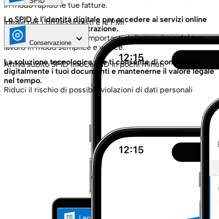
SPID
in modo rapido le tue fatture.
Lo SPID è l’identità digitale per accedere ai servizi online
Ideale per i professionisti e le PMI
della Pubblica Amministrazione.
keyboard_arrow_down
Gestisci gli aspetti più importanti della tua vita e del tuo
Conservazione
lavoro in modo semplice e veloce.
La soluzione tecnologica che ti consente di conservare
Attiva subito SPID InfoCert ID in pochi minuti
digitalmente i tuoi documenti e mantenerne il valore legale
nel tempo.
Riduci il rischio di possibili violazioni di dati personali