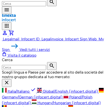
search
menu
apps
person
shopping_cart
Legalmail
Infocert ID
Legalinvoice
Infocert Sign Web
My
Sign
Vedi tutti i servizi
shopping_bag
Visita il catalogo
Cerca
search
Scegli lingua e Paese per accedere al sito della società del
nostro gruppo dedicata al tuo mercato:
close
check
Italia/Italiano
Global/English (infocert.digital)
Germany/German (infocert.digital)
Poland/Polish
(infocert.digital)
Hungary/Hungarian (infocert.digital)