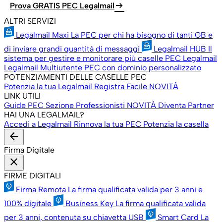
arrow_right_alt
Prova GRATIS PEC Legalmail
ALTRI SERVIZI
Legalmail Maxi
La PEC per chi ha bisogno di tanti GB e
di inviare grandi quantità di messaggi
Legalmail HUB
Il
sistema per gestire e monitorare più caselle PEC Legalmail
Legalmail Multiutente
PEC con dominio personalizzato
POTENZIAMENTI DELLE CASELLE PEC
Potenzia la tua Legalmail
Registra Facile
NOVITÀ
LINK UTILI
Guide PEC
Sezione Professionisti
NOVITÀ
Diventa Partner
HAI UNA LEGALMAIL?
Accedi a Legalmail
Rinnova la tua PEC
Potenzia la casella
arrow_back
Firma Digitale
close
FIRME DIGITALI
Firma Remota
La firma qualificata valida per 3 anni e
100% digitale
Business Key
La firma qualificata valida
per 3 anni, contenuta su chiavetta USB
Smart Card
La